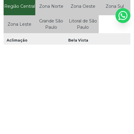
Região Central
Zona Norte
Zona Oeste
Zona Sul
Grande São
Litoral de São
Zona Leste
Paulo
Paulo
Aclimação
Bela Vista
Bom Retiro
Brás
Cambuci
Centro
Consolação
Higienópolis
Glicério
Liberdade
Luz
Pari
República
Santa Cecília
Santa Efigênia
Sé
Vila Buarque