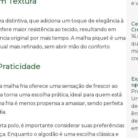
om Textura
e v
a distintiva, que adiciona um toque de elegância à
Ce
nfere maior resistência ao tecido, resultando em
Cr
16
ia original por mais tempo. A malha piquet é uma
qu
l mais refinado, sem abrir mão do conforto.
ma
cr
Praticidade
Ex
op
a malha fria oferece uma sensação de frescor ao
Pr
a torna uma escolha prática, ideal para quem está
Un
 fria é menos propensa a amassar, sendo perfeita
de
ia.
ên
de
eta polo, é importante considerar suas preferências
em
eça. Enquanto o algodão é uma escolha clássica e