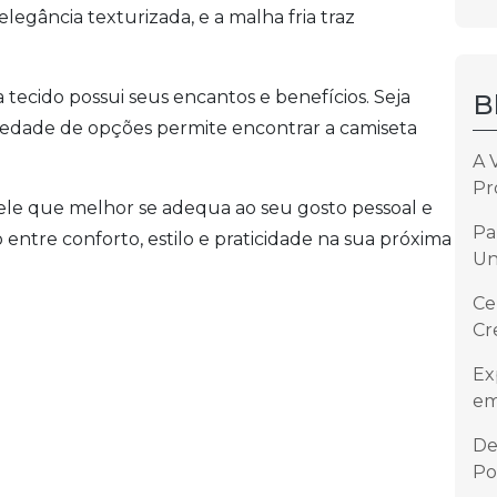
legância texturizada, e a malha fria traz
ecido possui seus encantos e benefícios. Seja
B
ariedade de opções permite encontrar a camiseta
A 
Pr
le que melhor se adequa ao seu gosto pessoal e
Pa
o entre conforto, estilo e praticidade na sua próxima
Un
Ce
Cr
Ex
em
De
Po