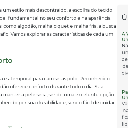
 um estilo mais descontraído, a escolha do tecido
Ú
el fundamental no seu conforto e na aparência.
 como algodão, malha piquet e malha fria, a busca
A 
fio. Vamos explorar as características de cada um
Un
Na
un
orto
de
id
div
ca e atemporal para camisetas polo. Reconhecido
godão oferece conforto durante todo o dia. Sua
Pa
a manter a pele seca, sendo uma excelente opção
Un
nhecido por sua durabilidade, sendo fácil de cuidar
Vo
in
fi
lí