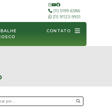
(11) 5199-6386
(11) 91123-9931
ABALHE
CONTATO
NOSCO
o