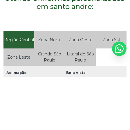
em santo andre:
Região Central
Zona Norte
Zona Oeste
Zona Sul
Grande São
Litoral de São
Zona Leste
Paulo
Paulo
Aclimação
Bela Vista
Bom Retiro
Brás
Cambuci
Centro
Consolação
Higienópolis
Glicério
Liberdade
Luz
Pari