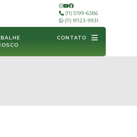
(11) 5199-6386
(11) 91123-9931
ABALHE
CONTATO
NOSCO