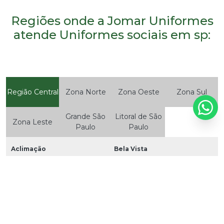
Regiões onde a Jomar Uniformes
atende Uniformes sociais em sp:
Região Central
Zona Norte
Zona Oeste
Zona Sul
Grande São
Litoral de São
Zona Leste
Paulo
Paulo
Aclimação
Bela Vista
Bom Retiro
Brás
Cambuci
Centro
Consolação
Higienópolis
Glicério
Liberdade