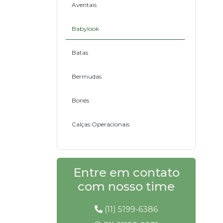
Aventais
Babylook
Batas
Bermudas
Bonés
Calças Operacionais
Camisas em Brim
Entre em contato
Camisetas Operacionais
com nosso time
Coletes em Brim
(11) 5199-6386
Conjuntos em Brim