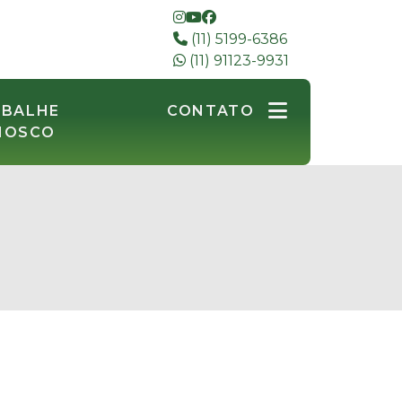
(11) 5199-6386
(11) 91123-9931
ABALHE
CONTATO
NOSCO