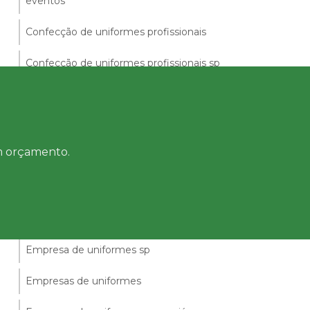
eventos
Confecção de uniformes profissionais
Confecção de uniformes profissionais sp
Confecções de uniformes em arujá
Empresa de confecção de uniformes
um orçamento.
Empresa de uniformes em guarulhos
Empresa de uniformes médicos
Empresa de uniformes sociais
Empresa de uniformes sp
Empresas de uniformes