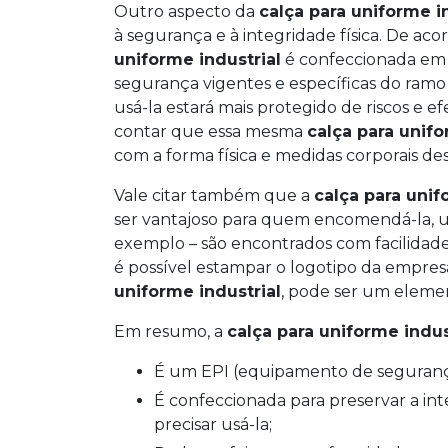
Outro aspecto da
calça para uniforme i
à segurança e à integridade física. De ac
uniforme industrial
é confeccionada em 
segurança vigentes e específicas do ramo
usá-la estará mais protegido de riscos e ef
contar que essa mesma
calça para unifo
com a forma física e medidas corporais d
Vale citar também que a
calça para unif
ser vantajoso para quem encomendá-la, um
exemplo – são encontrados com facilidade 
é possível estampar o logotipo da empres
uniforme industrial
, pode ser um elemen
Em resumo, a
calça para uniforme indus
É um EPI (equipamento de segurança
É confeccionada para preservar a integridade física e garantir a segurança de quem
precisar usá-la;