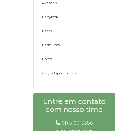
Aventais
Babylook
Batas
Bermudas
Bonés
Calças Operacionais
Camisas em Brim
Entre em contato
Camisetas Operacionais
com nosso time
Coletes em Brim
(11) 5199-6386
Conjuntos em Brim