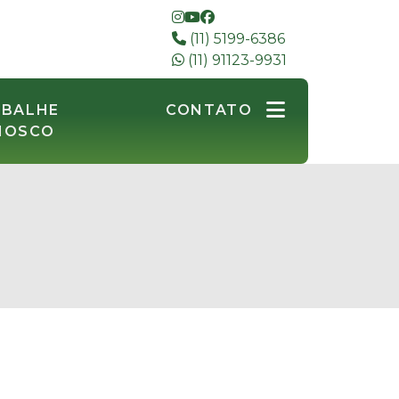
(11) 5199-6386
(11) 91123-9931
ABALHE
CONTATO
NOSCO