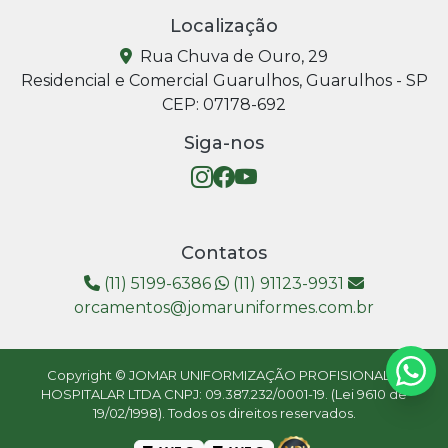
Localização
Rua Chuva de Ouro, 29
Residencial e Comercial Guarulhos, Guarulhos - SP
CEP: 07178-692
Siga-nos
Contatos
(11) 5199-6386
(11) 91123-9931
orcamentos@jomaruniformes.com.br
Copyright © JOMAR UNIFORMIZAÇÃO PROFISIONAL E
HOSPITALAR LTDA CNPJ: 09.387.232/0001-19. (Lei 9610 de
19/02/1998). Todos os direitos reservados.