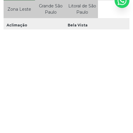
Grande São
Litoral de São
Zona Leste
Paulo
Paulo
Aclimação
Bela Vista
Bom Retiro
Brás
Cambuci
Centro
Consolação
Higienópolis
Glicério
Liberdade
Luz
Pari
República
Santa Cecília
Santa Efigênia
Sé
Vila Buarque
Brasilândia
Cachoeirinha
Casa Verde
Imirim