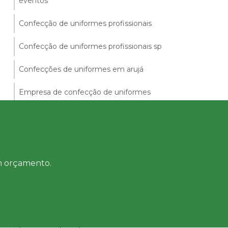
eventos
Confecção de uniformes profissionais
Confecção de uniformes profissionais sp
Confecções de uniformes em arujá
Empresa de confecção de uniformes
Empresa de uniformes em guarulhos
Empresa de uniformes médicos
Empresa de uniformes sociais
um orçamento.
Empresa de uniformes sp
Empresas de uniformes