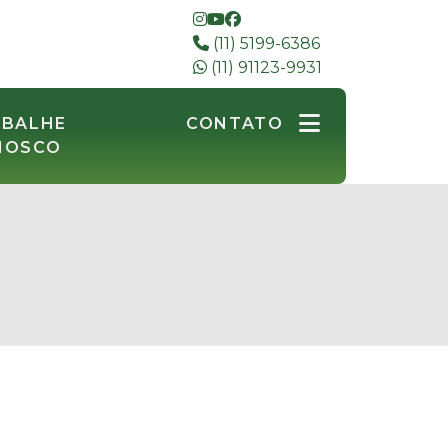
(11) 5199-6386
(11) 91123-9931
ABALHE
CONTATO
NOSCO