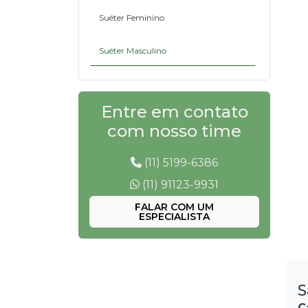
Suéter Feminino
Suéter Masculino
Entre em contato
com nosso time
(11) 5199-6386
(11) 91123-9931
FALAR COM UM
ESPECIALISTA
S
C