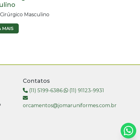
ulino
 Cirúrgico Masculino
A MAIS
Contatos
(11) 5199-6386
(11) 91123-9931
P
orcamentos@jomaruniformes.com.br