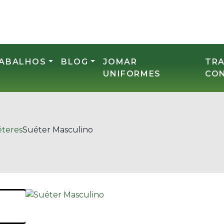
RABALHOS
BLOG
JOMAR
TR
UNIFORMES
CO
teres
Suéter Masculino