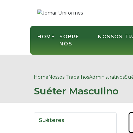
HOME
SOBRE
NOSSOS T
NÓS
Home
Nossos Trabalhos
Administrativos
Sué
Suéter Masculino
Suéteres