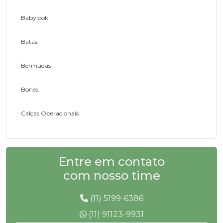
Babylook
Batas
Bermudas
Bonés
Calças Operacionais
Camisas em Brim
Entre em contato
Camisetas Operacionais
com nosso time
Coletes em Brim
(11) 5199-6386
Conjuntos em Brim
(11) 91123-9931