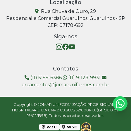
Localização
Rua Chuva de Ouro, 29
Residencial e Comercial Guarulhos, Guarulhos - SP
CEP: 07178-692
Siga-nos
Contatos
(11) 5199-6386
(11) 91123-9931
orcamentos@jomaruniformes.com.br
Copyright © JOMAR UNIFORMIZAÇÃO PROFISIONAL E
HOSPITALAR LTDA CNPJ: 09.387.232/0001-19. (Lei 9610 de
19/02/1998). Todos os direitos reservados.
W3C
W3C