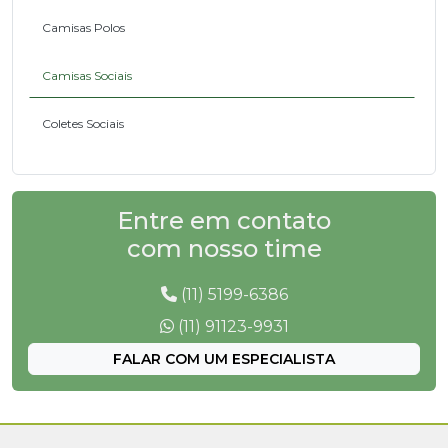
Camisas Polos
Camisas Sociais
Coletes Sociais
Conjunto Social
Entre em contato
Echarpes
com nosso time
Saias
(11) 5199-6386
Suéteres
(11) 91123-9931
FALAR COM UM ESPECIALISTA
Ternos
Vestidos