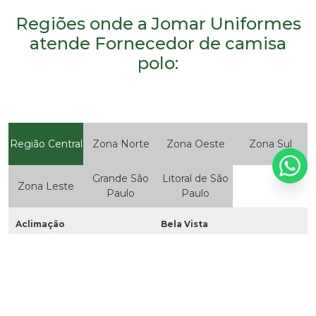
Regiões onde a Jomar Uniformes
atende Fornecedor de camisa
polo:
Região Central
Zona Norte
Zona Oeste
Zona Sul
Grande São
Litoral de São
Zona Leste
Paulo
Paulo
Aclimação
Bela Vista
Bom Retiro
Brás
Cambuci
Centro
Consolação
Higienópolis