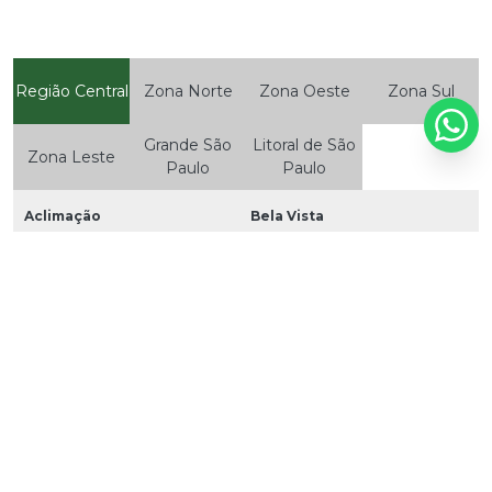
Região Central
Zona Norte
Zona Oeste
Zona Sul
Grande São
Litoral de São
Zona Leste
Paulo
Paulo
Aclimação
Bela Vista
Bom Retiro
Brás
Cambuci
Centro
Consolação
Higienópolis
Glicério
Liberdade
Luz
Pari
República
Santa Cecília