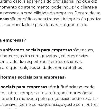
ltimo caso, a aparência do profissional, no que diz
 momento do atendimento, pode induzir o cliente a
da pessoa e a credibilidade da empresa. Dentro desse
resas
são benéficos para transmitir impressão positiva
ra a comunidade e para demais integrantes do
ra empresas
?
os
uniformes sociais para empresas
são ternos,
homens, assim com gravatas -, coletes e saias -
er citado diz respeito aos tecidos usados na
ria, o que realça os cuidados com detalhes.
iformes sociais para empresas
?
 sociais para empresas
têm influência no modo
gem sobre a empresa - ou reforçam impressões a
um produto motivada pelo preço baixo pode resultar
estionável. Como consequência, o gasto com outros