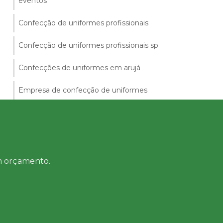
eventos
Confecção de uniformes profissionais
Confecção de uniformes profissionais sp
Confecções de uniformes em arujá
Empresa de confecção de uniformes
Empresa de uniformes em guarulhos
Empresa de uniformes médicos
Empresa de uniformes sociais
um orçamento.
Empresa de uniformes sp
Empresas de uniformes