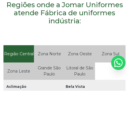
Regiões onde a Jomar Uniformes
atende Fábrica de uniformes
indústria:
Região Central
Zona Norte
Zona Oeste
Zona Sul
Grande São
Litoral de São
Zona Leste
Paulo
Paulo
Aclimação
Bela Vista
Bom Retiro
Brás
Cambuci
Centro
Consolação
Higienópolis
Glicério
Liberdade