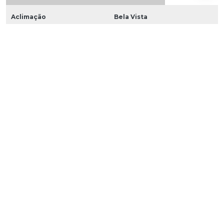
Aclimação
Bela Vista
Bom Retiro
Brás
Cambuci
Centro
Consolação
Higienópolis
Glicério
Liberdade
Luz
Pari
República
Santa Cecília
Santa Efigênia
Sé
Vila Buarque
Brasilândia
Cachoeirinha
Casa Verde
Imirim
Jaçanã
Jardim São Paulo