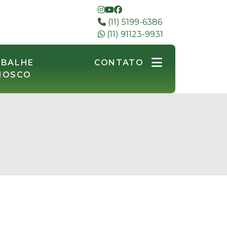
(11) 5199-6386
(11) 91123-9931
ABALHE
CONTATO
NOSCO