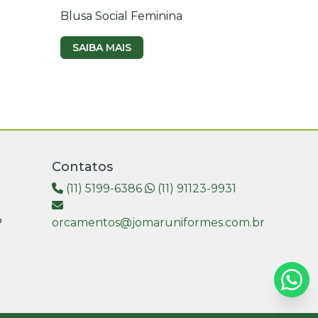
Blusa Social Feminina
SAIBA MAIS
Contatos
(11) 5199-6386
(11) 91123-9931
P
orcamentos@jomaruniformes.com.br