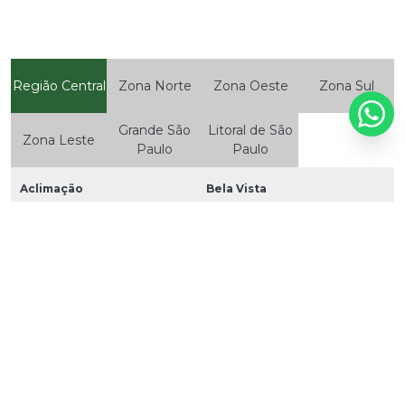
Região Central
Zona Norte
Zona Oeste
Zona Sul
Grande São
Litoral de São
Zona Leste
Paulo
Paulo
Aclimação
Bela Vista
Bom Retiro
Brás
Cambuci
Centro
Consolação
Higienópolis
Glicério
Liberdade
Luz
Pari
República
Santa Cecília