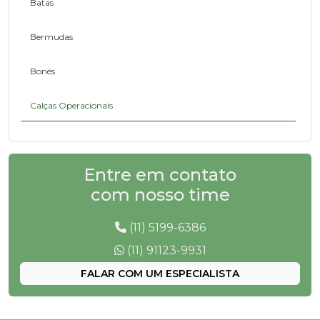
Batas
Bermudas
Bonés
Calças Operacionais
Camisas em Brim
Entre em contato
Camisetas Operacionais
com nosso time
Coletes em Brim
(11) 5199-6386
Conjuntos em Brim
(11) 91123-9931
FALAR COM UM ESPECIALISTA
Jalecos Operacionais
Jaquetas