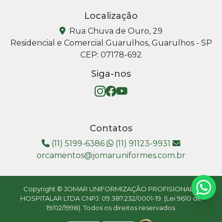
Localização
Rua Chuva de Ouro, 29
Residencial e Comercial Guarulhos, Guarulhos - SP
CEP: 07178-692
Siga-nos
Contatos
(11) 5199-6386
(11) 91123-9931
orcamentos@jomaruniformes.com.br
Copyright © JOMAR UNIFORMIZAÇÃO PROFISIONAL E
HOSPITALAR LTDA CNPJ: 09.387.232/0001-19. (Lei 9610 de
19/02/1998). Todos os direitos reservados.